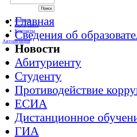
Главная
главная
карта сайта
Контакты
Сведения об образоват
Авторизация
Новости
Абитуриенту
Студенту
Противодействие корр
ЕСИА
Дистанционное обучен
ГИА