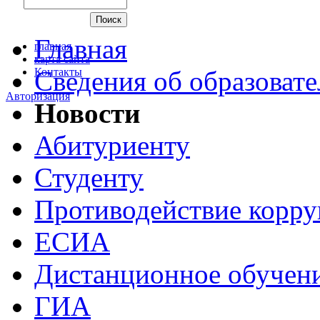
Главная
главная
карта сайта
Контакты
Сведения об образоват
Авторизация
Новости
Абитуриенту
Студенту
Противодействие корр
ЕСИА
Дистанционное обучен
ГИА